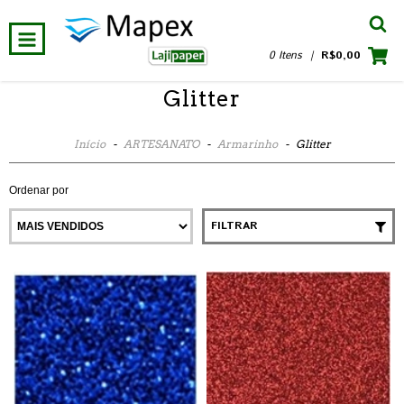
0 Itens
|
R$0,00
Glitter
Início
-
ARTESANATO
-
Armarinho
-
Glitter
Ordenar por
FILTRAR