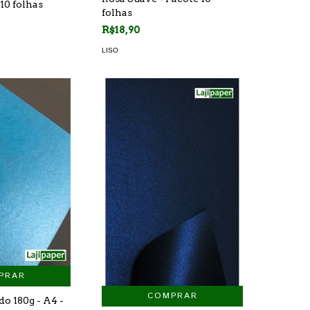
 10 folhas
folhas
R$18,90
LISO
PRAR
COMPRAR
do 180g - A4 -