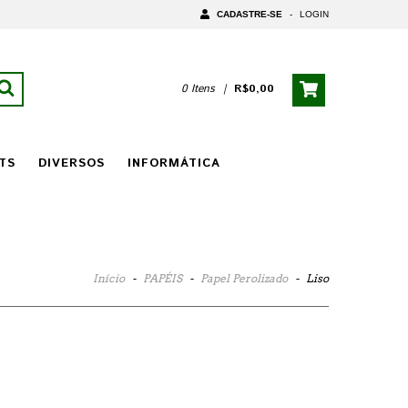
CADASTRE-SE
-
LOGIN
0 Itens
|
R$0,00
TS
DIVERSOS
INFORMÁTICA
Início
-
PAPÉIS
-
Papel Perolizado
-
Liso