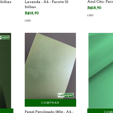
Azul Céu- Paco
Lavanda - A4 - Pacote 10
 folhas
folhas
R$18,90
R$18,90
LISO
LISO
COMPRAR
Papel Perolizado 180g - A4 -
COM