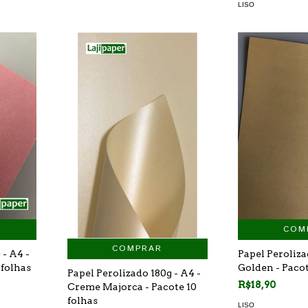
LISO
COM
COMPRAR
 - A4 -
Papel Peroliza
 folhas
Golden - Pacot
Papel Perolizado 180g - A4 -
R$18,90
Creme Majorca - Pacote 10
folhas
LISO