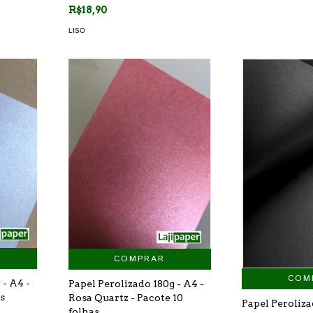
R$18,90
LISO
COMPRAR
COM
 - A4 -
Papel Perolizado 180g - A4 -
as
Rosa Quartz - Pacote 10
Papel Peroliza
folhas