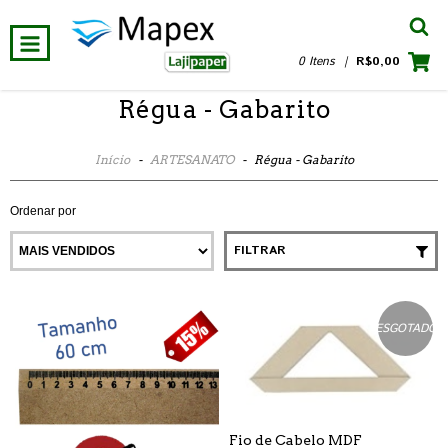
0 Itens
|
R$0,00
Régua - Gabarito
Início
-
ARTESANATO
-
Régua - Gabarito
Ordenar por
FILTRAR
ESGOTADO
Fio de Cabelo MDF