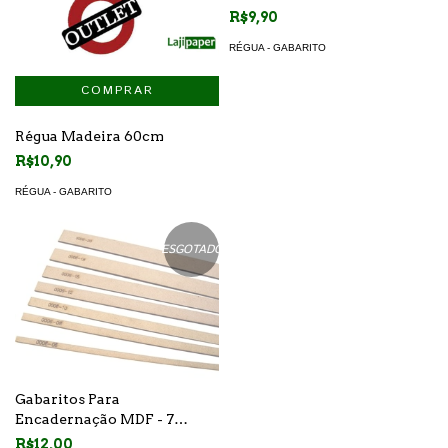
R$9,90
RÉGUA - GABARITO
Régua Madeira 60cm
R$10,90
RÉGUA - GABARITO
ESGOTADO
Gabaritos Para
Encadernação MDF - 7
medidas
R$12,00