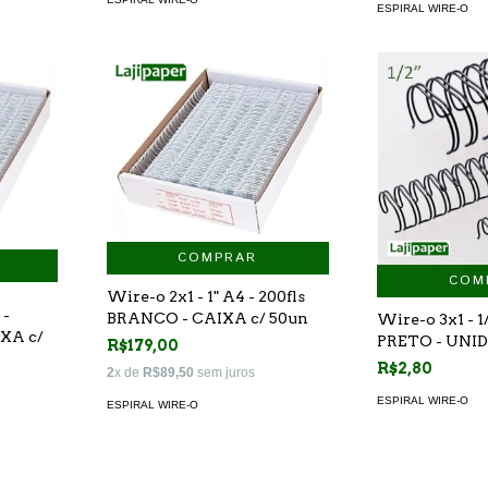
ESPIRAL WIRE-O
COMPRAR
COM
Wire-o 2x1 - 1" A4 - 200fls
 -
BRANCO - CAIXA c/ 50un
Wire-o 3x1 - 1/
IXA c/
PRETO - UNI
R$179,00
R$2,80
2
x de
R$89,50
sem juros
ESPIRAL WIRE-O
ESPIRAL WIRE-O