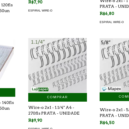
Wire-o 2x1 - 1"
R$7,90
 120fls
PRATA - UNI
 50un
ESPIRAL WIRE-O
R$6,80
ESPIRAL WIRE-O
COMPRAR
 140fls
Wire-o 2x1 - 1.1/4" A4 -
 50un
Wire-o 2x1 - 5/
270fls PRATA - UNIDADE
PRATA - UNI
R$9,90
R$4,50
ESPIRAL WIRE-O