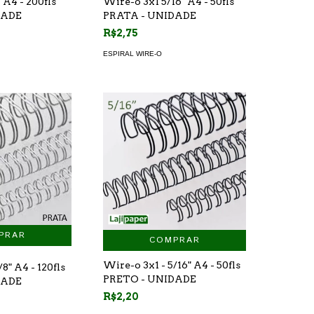
 A4 - 200fls
Wire-o 3x1 5/16" A4 - 50fls
DADE
PRATA - UNIDADE
R$2,75
ESPIRAL WIRE-O
COMPRAR
Wire-o 3x1 - 5/16" A4 - 50fls
8" A4 - 120fls
PRETO - UNIDADE
DADE
R$2,20