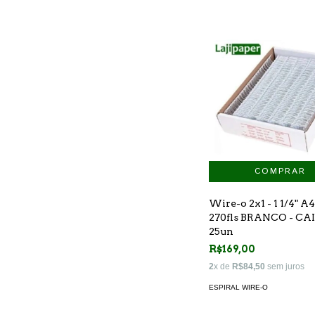
Wire-o 2x1 - 1 1/4" A4
270fls BRANCO - CA
25un
R$169,00
2
x de
R$84,50
sem juros
ESPIRAL WIRE-O