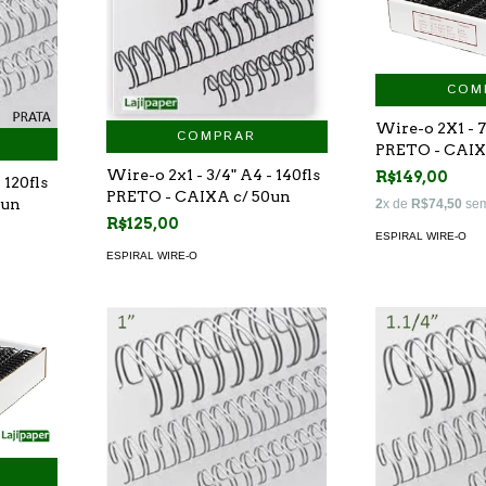
COM
Wire-o 2X1 - 7
COMPRAR
PRETO - CAIX
Wire-o 2x1 - 3/4" A4 - 140fls
R$149,00
 120fls
PRETO - CAIXA c/ 50un
0un
2
x de
R$74,50
sem
R$125,00
ESPIRAL WIRE-O
ESPIRAL WIRE-O