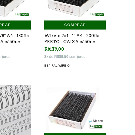
PRAR
COMPRAR
/8" A4 - 180fls
Wire-o 2x1 - 1" A4 - 200fls
A c/ 50un
PRETO - CAIXA c/ 50un
R$179,00
 juros
2
x de
R$89,50
sem juros
ESPIRAL WIRE-O