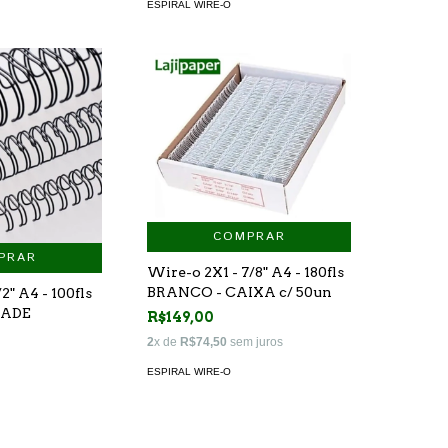
ESPIRAL WIRE-O
COMPRAR
PRAR
Wire-o 2X1 - 7/8" A4 - 180fls
BRANCO - CAIXA c/ 50un
2" A4 - 100fls
DADE
R$149,00
2
x de
R$74,50
sem juros
ESPIRAL WIRE-O